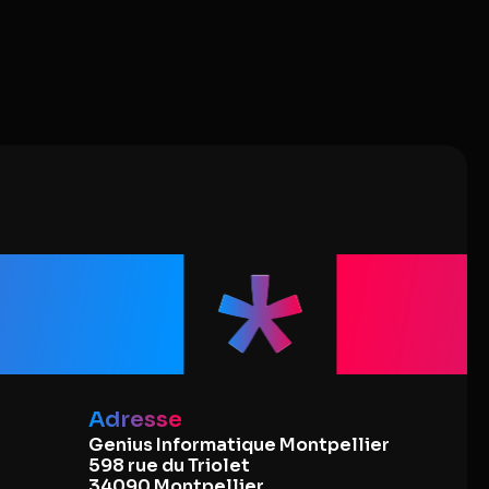
que
Dé
Adresse
Genius Informatique Montpellier
598 rue du Triolet
34090 Montpellier