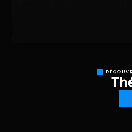
DÉCOUVR
Thé
D