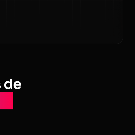
s de
es