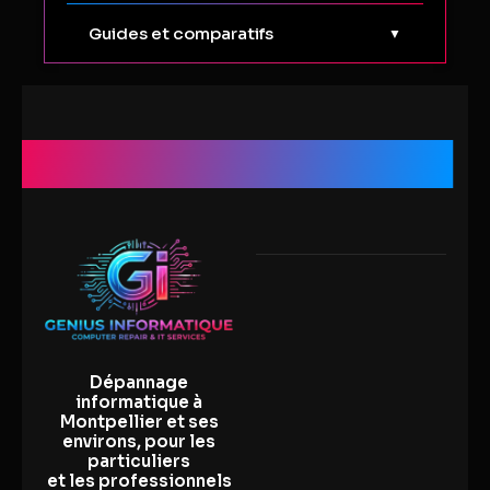
Cartes graphiques
Optimisation performances
Tendances technologiques
Guides et comparatifs
▼
Processeurs
PC gaming
Innovations hardware
Comparatifs PC fixe
Intelligence Artificielle
Comparatifs PC portable
Genius Informatique
Comparatifs composants
Dépannage
informatique à
Montpellier et ses
environs, pour les
particuliers
et les professionnels