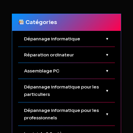
Catégories
Dépannage informatique
▼
Optimisation PC
Réparation ordinateur
▼
Pannes courantes
Réparation PC fixe
Assemblage PC
▼
Virus & sécurité
Réparation PC portable
Assemblage ordinateur bureautique
Dépannage informatique pour les
▼
particuliers
Software
Assemblage PC gamer
À domicile
Hardware
Dépannage informatique pour les
Guides achats
▼
professionnels
Sauvegarde de données
Tutoriels montage
Matériel informatique pro