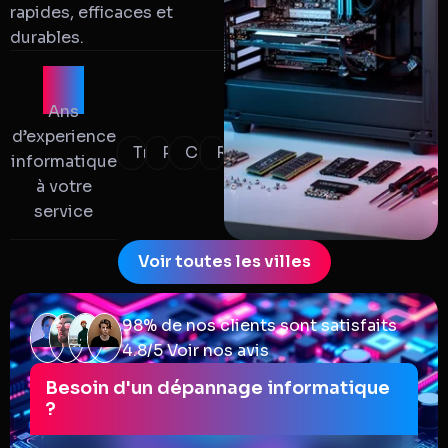
rapides, efficaces et
durables.
12
Ans
d’experience
Transparence
Proximité
Compétences
Réactivité
informatique
à votre
service
Voir toutes les villes
98% de nos clients sont satisfaits
4.8/5
Voir nos avis
Besoin d'un dépannage informatique
?